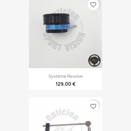
favorite_border
Systéme Revolve
129,00 €
favorite_border