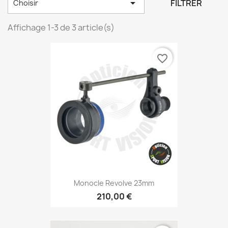

FILTRER
Choisir
Affichage 1-3 de 3 article(s)
favorite_border
Monocle Revolve 23mm
210,00 €