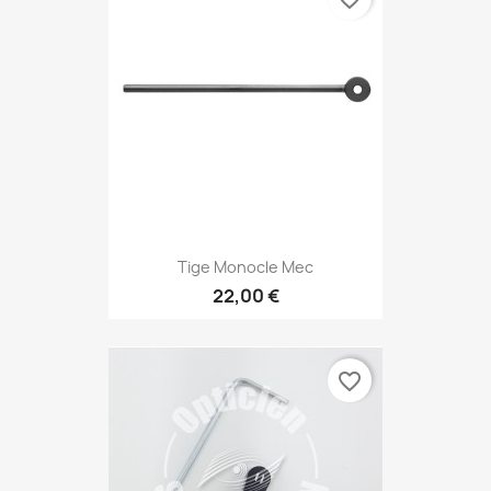
Tige Monocle Mec
22,00 €
favorite_border