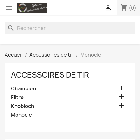
shopping_cart


(0)
search
Accueil
Accessoires de tir
Monocle
ACCESSOIRES DE TIR

Champion

Filtre

Knobloch
Monocle