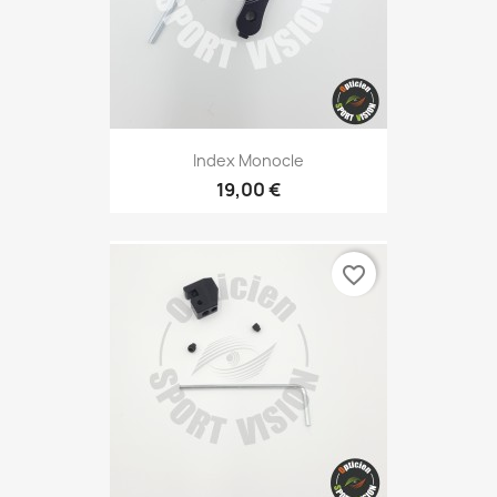
Index Monocle
19,00 €
favorite_border