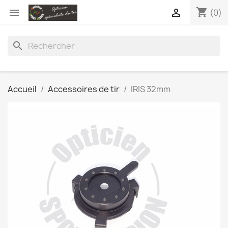
shopping_cart


(0)
search
Accueil
Accessoires de tir
IRIS 32mm