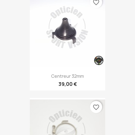
favorite_border
Centreur 32mm
39,00 €
favorite_border