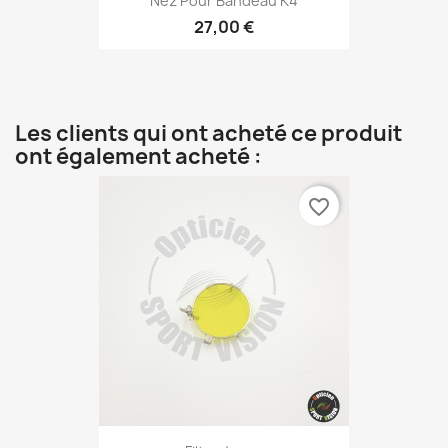
Nez Pour Bandeau K4
27,00 €
Les clients qui ont acheté ce produit
ont également acheté :
favorite_border