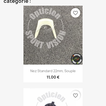
catégorie :
favorite_border
Nez Standard 22mm, Souple
11,00 €
favorite_border