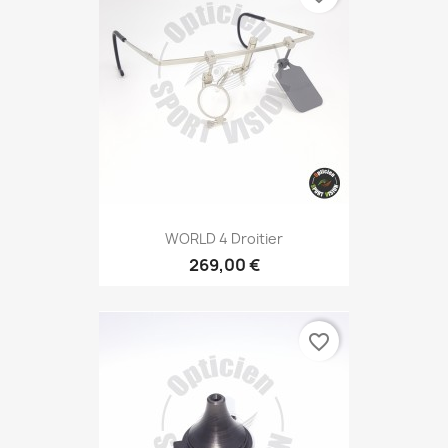
WORLD 4 Droitier
269,00 €
favorite_border