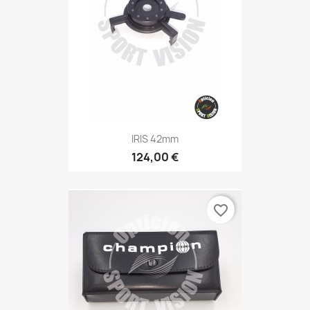
IRIS 42mm
124,00 €
favorite_border