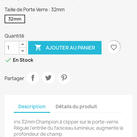
Taille de Porte Verre : 32mm
32mm
Quantité

favorite_border
AJOUTER AU PANIER

En Stock
Partager
Description
Détails du produit
iris 32mm Champion à clipper sur le porte-verre.
Régule l'entrée du faisceau lumineux, augmente la
profondeur de champ.