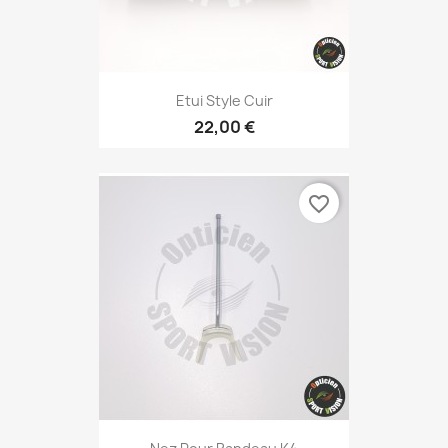
Etui Style Cuir
22,00 €
favorite_border