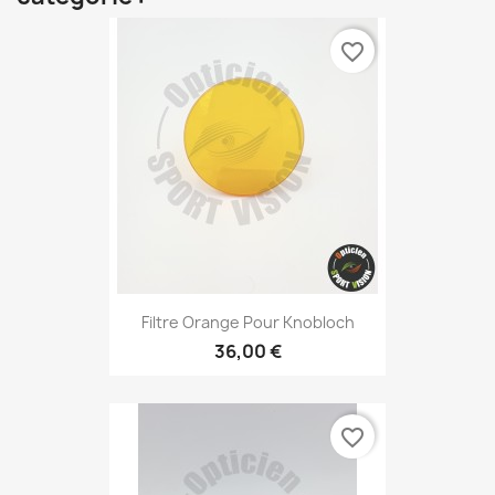
favorite_border
Filtre Orange Pour Knobloch
36,00 €
favorite_border