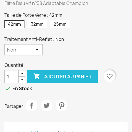
Filtre Bleu vif n°38 Adaptable Champion
Taille de Porte Verre : 42mm
42mm
32mm
25mm
Traitement Anti-Reflet : Non
Quantité

favorite_border
AJOUTER AU PANIER

En Stock
Partager