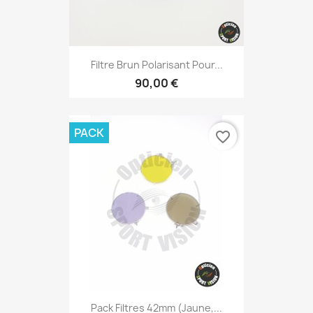
Filtre Brun Polarisant Pour...
90,00 €
PACK
favorite_border
Pack Filtres 42mm (Jaune,...