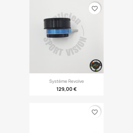
favorite_border
Systéme Revolve
129,00 €
favorite_border