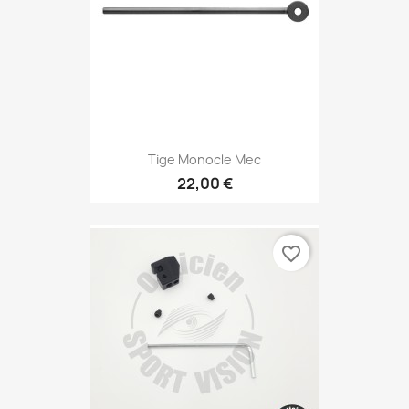
Tige Monocle Mec
22,00 €
favorite_border