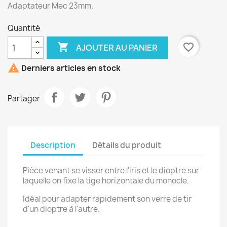
Adaptateur Mec 23mm.
Quantité

favorite_border
AJOUTER AU PANIER

Derniers articles en stock
Partager
Description
Détails du produit
Pièce venant se visser entre l'iris et le dioptre sur
laquelle on fixe la tige horizontale du monocle.
Idéal pour adapter rapidement son verre de tir
d'un dioptre à l'autre.