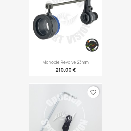
Monocle Revolve 23mm
210,00 €
favorite_border