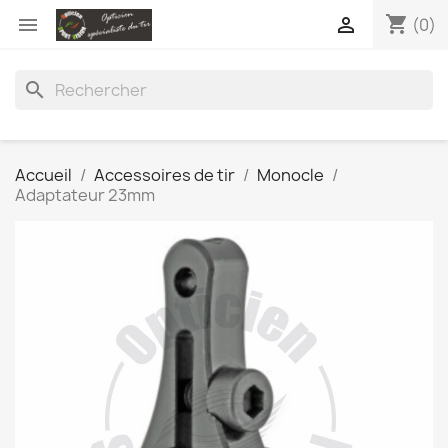
shopping_cart


(0)
search
Accueil
Accessoires de tir
Monocle
Adaptateur 23mm