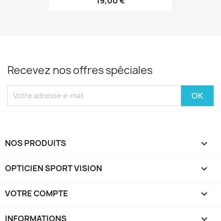
19,00 €
Recevez nos offres spéciales
NOS PRODUITS

OPTICIEN SPORT VISION

VOTRE COMPTE

INFORMATIONS
keyboard_arrow_down