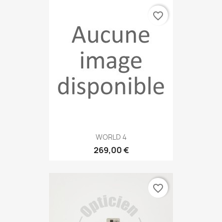
favorite_border
WORLD 4
269,00 €
favorite_border