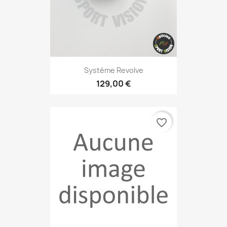
Systéme Revolve
129,00 €
favorite_border