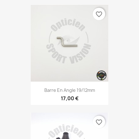
favorite_border
Barre En Angle 19/12mm
17,00 €
favorite_border