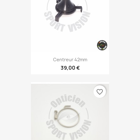
Centreur 42mm
39,00 €
favorite_border