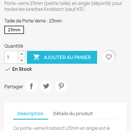
Porte-verre 23mm (petite taille) en angle (déporté) pour
toutes les lunettes Knobloch (sauf K5).
Taille de Porte Verre : 23mm
23mm
Quantité

favorite_border
AJOUTER AU PANIER

En Stock
Partager
Description
Détails du produit
Ce porte-verre Knobloch 23mm en angle est le