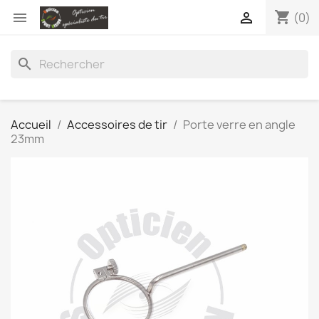
shopping_cart


(0)
search
Accueil
Accessoires de tir
Porte verre en angle
23mm