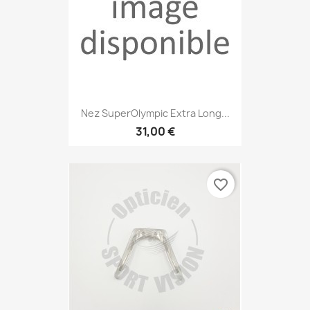
Nez SuperOlympic Extra Long...
31,00 €
favorite_border