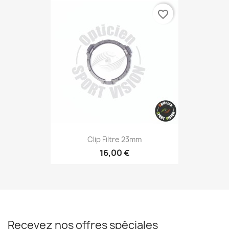
favorite_border
Clip Filtre 23mm
16,00 €
Recevez nos offres spéciales