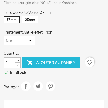
Filtre couleur gris clair (NO 43) pour Knobloch.
Taille de Porte Verre : 37mm
37mm
23mm
Traitement Anti-Reflet : Non
Quantité

favorite_border
AJOUTER AU PANIER

En Stock
Partager