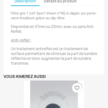
Description
Détails du produit
Filtre gris 1 (réf Sport Vision n°43) à clipper sur porte-
verre Knobloch grâce au clip-filtre.
Disponible en 37mm ou 23mm, avec ou sans Anti
Reflet.
Anti-reflet :
Un traitement antireflet est un traitement de
surface permettant de diminuer la part de lumière
réfléchie et donc augmenter la part de lumière
transmise.
VOUS AIMEREZ AUSSI
favorite_border