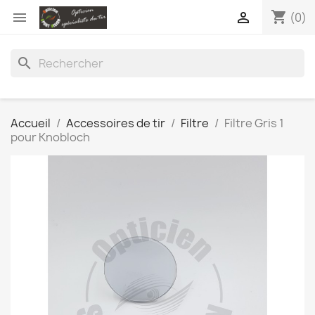
shopping_cart


(0)
search
Accueil
Accessoires de tir
Filtre
Filtre Gris 1
pour Knobloch