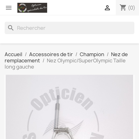
shopping_cart


(0)
search
Accueil
Accessoires de tir
Champion
Nez de
remplacement
Nez Olympic/SuperOlympic Taille
long gauche