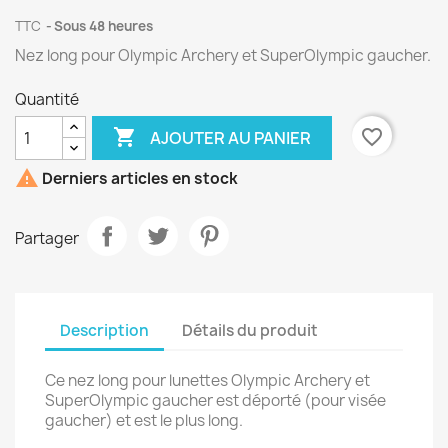
TTC
Sous 48 heures
Nez long pour Olympic Archery et SuperOlympic gaucher.
Quantité

favorite_border
AJOUTER AU PANIER

Derniers articles en stock
Partager
Description
Détails du produit
Ce nez long pour lunettes Olympic Archery et
SuperOlympic gaucher est déporté (pour visée
gaucher) et est le plus long.