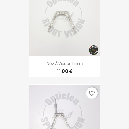
Nez À Visser 15mm
11,00 €
favorite_border