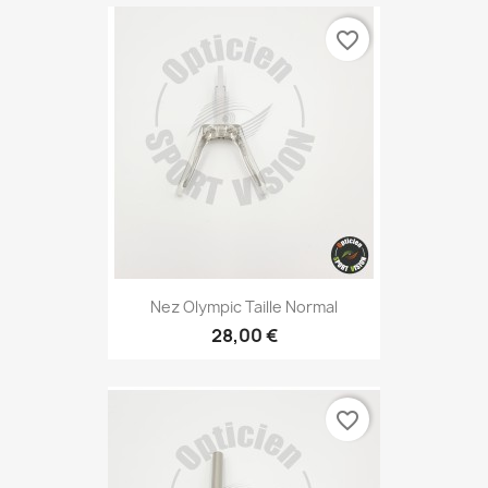
favorite_border
Nez Olympic Taille Normal
28,00 €
favorite_border