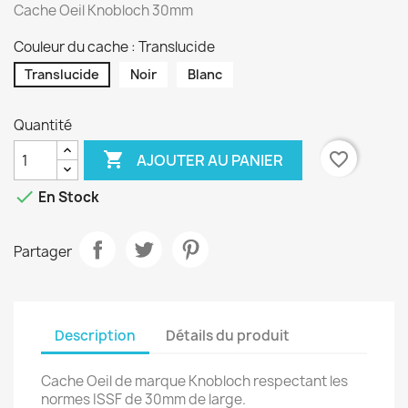
Cache Oeil Knobloch 30mm
Couleur du cache : Translucide
Translucide
Noir
Blanc
Quantité

favorite_border
AJOUTER AU PANIER

En Stock
Partager
Description
Détails du produit
Cache Oeil de marque Knobloch respectant les
normes ISSF de 30mm de large.