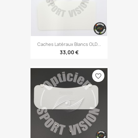
Caches Latéraux Blancs OLD...
33,00 €
favorite_border