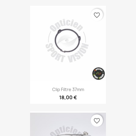
favorite_border
Clip Filtre 37mm
18,00 €
favorite_border