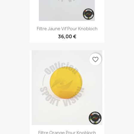
Filtre Jaune Vif Pour Knobloch
36,00 €
favorite_border
Filtre Orange Pour Knobloch