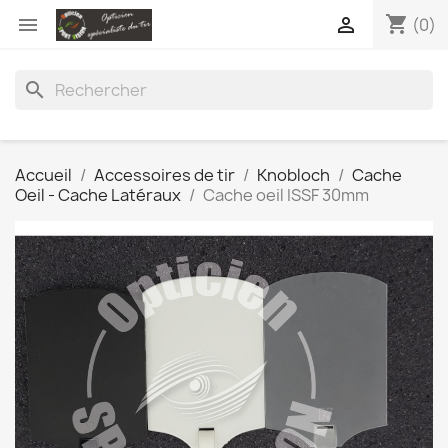
shopping_cart


(0)
search
Accueil
Accessoires de tir
Knobloch
Cache
Oeil - Cache Latéraux
Cache oeil ISSF 30mm