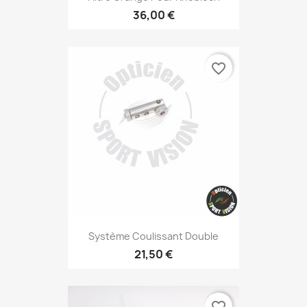
36,00 €
favorite_border
Système Coulissant Double
21,50 €
favorite_border