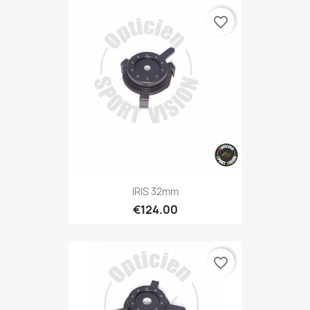
favorite_border
IRIS 32mm
€124.00
favorite_border