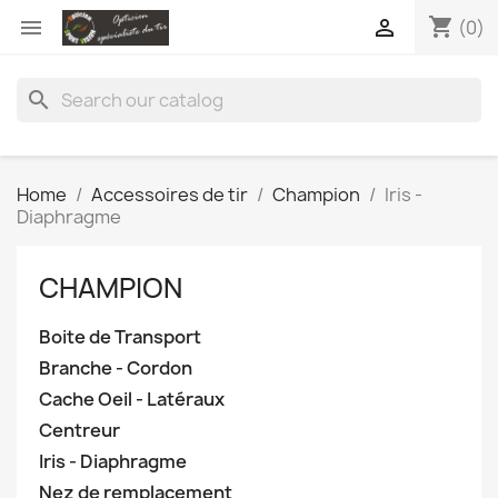
shopping_cart


(0)
search
Home
Accessoires de tir
Champion
Iris -
Diaphragme
CHAMPION
Boite de Transport
Branche - Cordon
Cache Oeil - Latéraux
Centreur
Iris - Diaphragme
Nez de remplacement