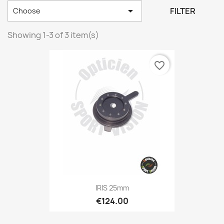

FILTER
Choose
Showing 1-3 of 3 item(s)
favorite_border
IRIS 25mm
€124.00