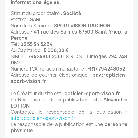
Informations légales :
Statut du propriétaire :
Société
Préfixe :
SARL
Nom de la Société :
SPORT VISION TRUCHON
Adresse :
41 rue des Salines 87500 Saint Yrieix la
Perche
Tél :
05 55 34 32 34
Au Capital de :
5 000,00 €
SIRET :
79424806200018
R.C.S. :
Limoges 794 248
062
Numéro TVA intracommunautaire :
FR17 794248062
Adresse de courrier électronique :
sav@opticien-
sport-vision.fr
Le Créateur du site est :
opticien-sport-vison.fr
Le Responsable de la publication est :
Alexandre
LOTTON
Contactez le responsable de la publication :
info@opticien-sport-vison.fr
Le responsable de la publication est une
personne
physique