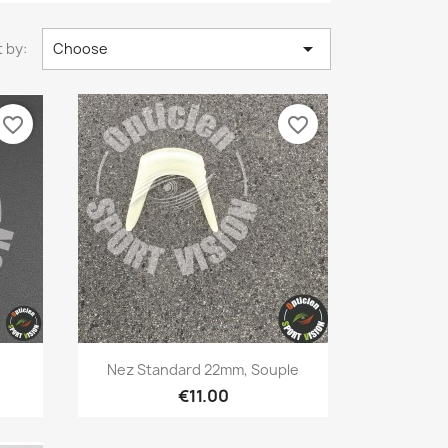

 by:
Choose
favorite_border
favorite_border
Quick view

Nez Standard 22mm, Souple
€11.00