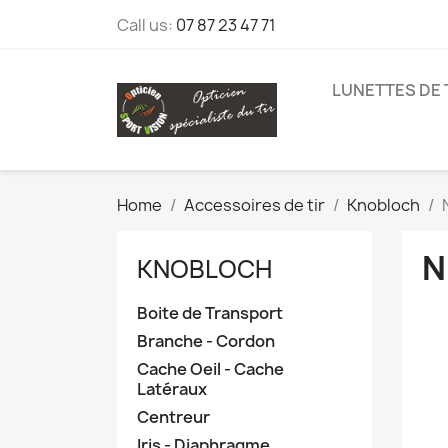
Call us:
07 87 23 47 71
LUNETTES DE 
Home
Accessoires de tir
Knobloch
N
KNOBLOCH
Boite de Transport
Branche - Cordon
Cache Oeil - Cache
Latéraux
Centreur
Iris - Diaphragme