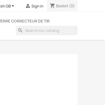
shopping_cart


Basket
(0)
ish GB
Sign in
VERRE CORRECTEUR DE TIR
search