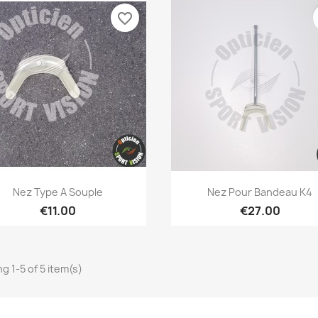
favorite_border
Quick view
Quick view


Nez Type A Souple
Nez Pour Bandeau K4
€11.00
€27.00
g 1-5 of 5 item(s)