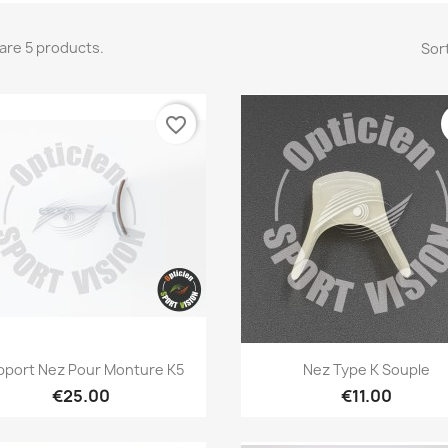
are 5 products.
Sort
favorite_border
Quick view
Quick view


pport Nez Pour Monture K5
Nez Type K Souple
€25.00
€11.00