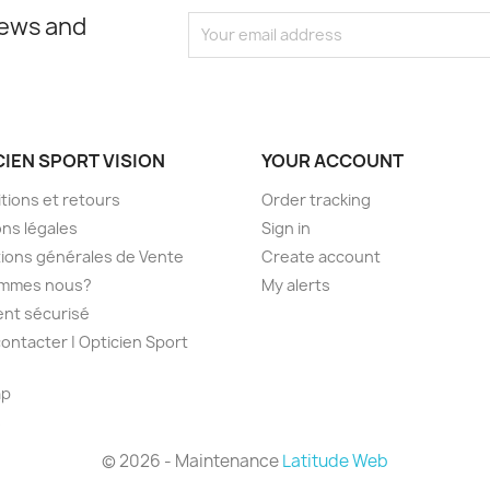
news and
CIEN SPORT VISION
YOUR ACCOUNT
tions et retours
Order tracking
ns légales
Sign in
ions générales de Vente
Create account
ommes nous?
My alerts
nt sécurisé
ontacter | Opticien Sport
ap
s
© 2026 - Maintenance
Latitude Web