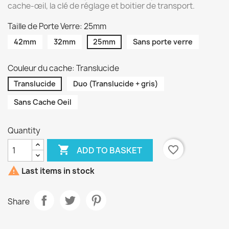
cache-œil, la clé de réglage et boitier de transport.
Taille de Porte Verre: 25mm
42mm
32mm
25mm
Sans porte verre
Couleur du cache: Translucide
Translucide
Duo (Translucide + gris)
Sans Cache Oeil
Quantity

favorite_border
ADD TO BASKET

Last items in stock
Share