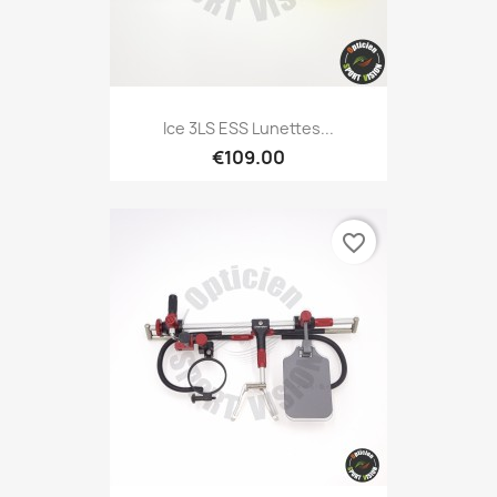
Ice 3LS ESS Lunettes...
€109.00
favorite_border