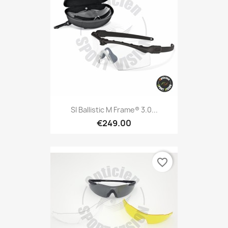
SI Ballistic M Frame® 3.0...
€249.00
favorite_border