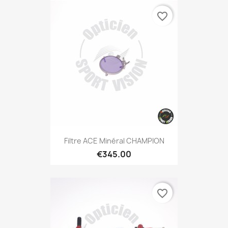
favorite_border
Filtre ACE Minéral CHAMPION
€345.00
favorite_border