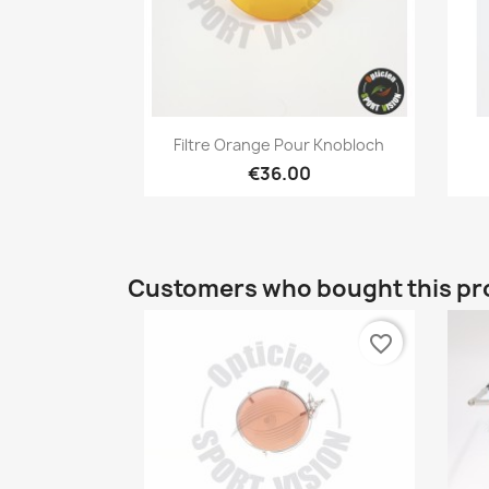
Quick view

Filtre Orange Pour Knobloch
€36.00
Customers who bought this pr
favorite_border