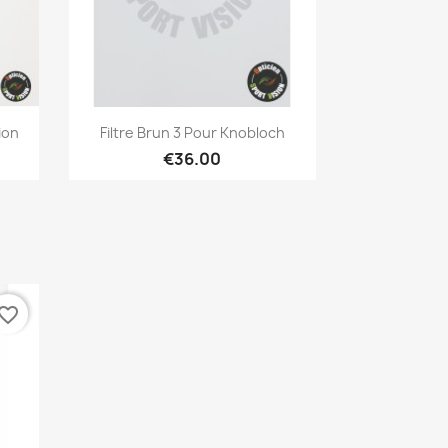
Quick view

ion
Filtre Brun 3 Pour Knobloch
€36.00
vorite_border