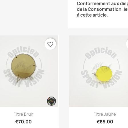
Conformément aux dispos
de la Consommation, le 
à cette article.
favorite_border
Quick view
Quick view


Filtre Brun
Filtre Jaune
€70.00
€85.00