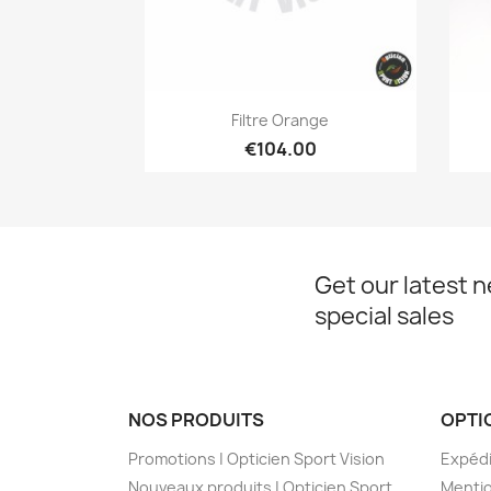
Quick view

Filtre Orange
€104.00
Get our latest 
special sales
NOS PRODUITS
OPTI
Promotions | Opticien Sport Vision
Expédi
Nouveaux produits | Opticien Sport
Mentio