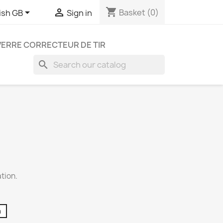
shopping_cart


Basket
(0)
ish GB
Sign in
VERRE CORRECTEUR DE TIR
search
ation.
m