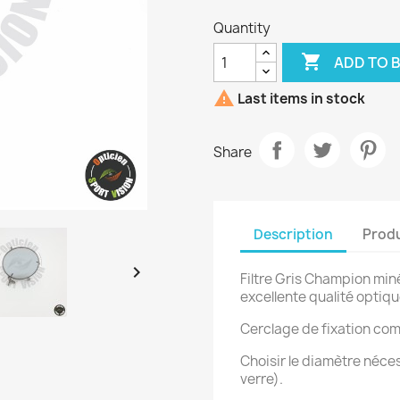
Quantity

ADD TO 

Last items in stock
Share
Description
Produ

Filtre Gris Champion minér
excellente qualité optiqu
Cerclage de fixation com
Choisir le diamètre néce
verre).