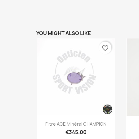
YOU MIGHT ALSO LIKE
favorite_border
Quick view

Filtre ACE Minéral CHAMPION
€345.00