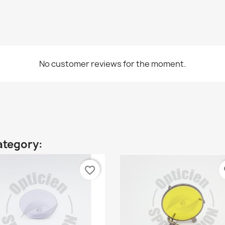
No customer reviews for the moment.
ategory:
favorite_border
fa