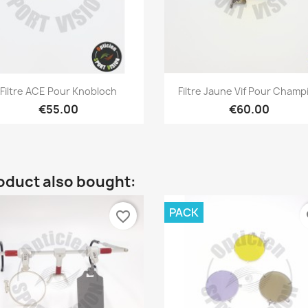
Quick view
Quick view


Filtre ACE Pour Knobloch
Filtre Jaune Vif Pour Champ
€55.00
€60.00
oduct also bought:
PACK
favorite_border
fa