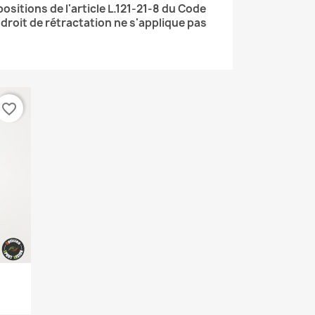
itions de l'article L.121-21-8 du Code
droit de rétractation ne s'applique pas
favorite_border