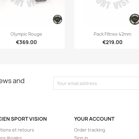
Quick view
Quick view


Olympic Rouge
Pack Filtres 42mm
€369.00
€219.00
news and
CIEN SPORT VISION
YOUR ACCOUNT
tions et retours
Order tracking
ns légales
Sign in