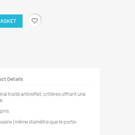
favorite_border
BASKET
ct Details
al traité antireflet, critères offrant une
e.
pris.
ssaire (même diamètre que le porte-