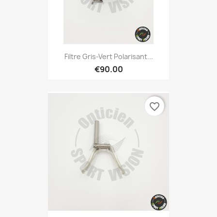
Filtre Gris-Vert Polarisant...
€90.00
favorite_border