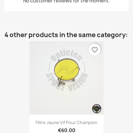
No customer reviews for the moment.
4 other products in the same category:
favorite_border
Filtre Jaune Vif Pour Champion
€60.00