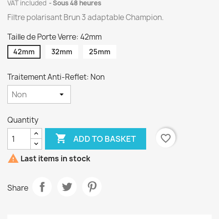
VAT included
Sous 48 heures
Filtre polarisant Brun 3 adaptable Champion.
Taille de Porte Verre: 42mm
42mm
32mm
25mm
Traitement Anti-Reflet: Non
Quantity

favorite_border
ADD TO BASKET

Last items in stock
Share