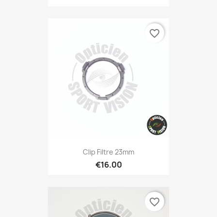
favorite_border
Clip Filtre 23mm
€16.00
favorite_border