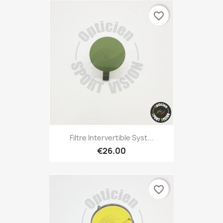
favorite_border
Filtre Intervertible Syst...
€26.00
favorite_border