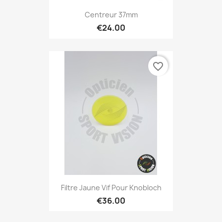
Centreur 37mm
€24.00
favorite_border
Filtre Jaune Vif Pour Knobloch
€36.00