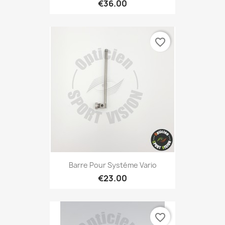
€36.00
favorite_border
Barre Pour Systéme Vario
€23.00
favorite_border