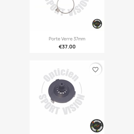
Porte Verre 37mm
€37.00
favorite_border