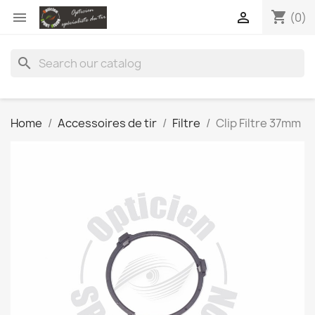
shopping_cart


(0)
search
Home
Accessoires de tir
Filtre
Clip Filtre 37mm