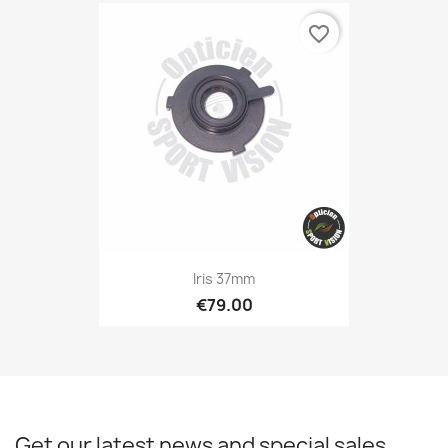
favorite_border
Iris 37mm
€79.00
Get our latest news and special sales