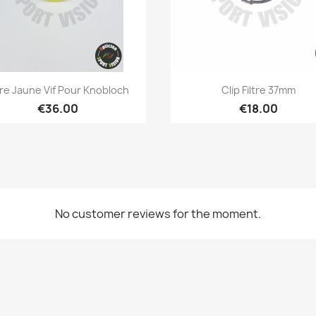
Quick view
Quick view


ltre Jaune Vif Pour Knobloch
Clip Filtre 37mm
€36.00
€18.00
No customer reviews for the moment.