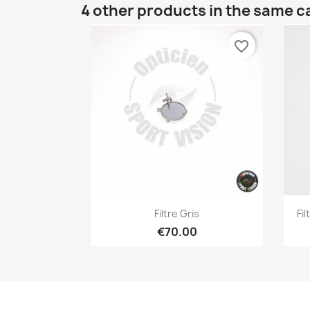
4 other products in the same c
favorite_border
Quick view

Filtre Gris
Fi
€70.00