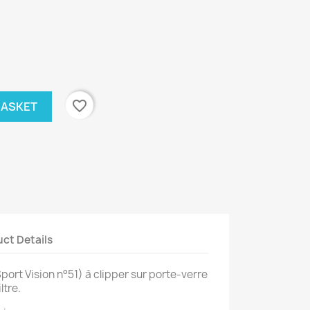
favorite_border
BASKET
ct Details
f Sport Vision n°51) à clipper sur porte-verre
ltre.