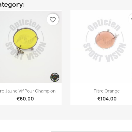
ategory:
favorite_border
fa
Quick view
Quick view


ltre Jaune Vif Pour Champion
Filtre Orange
€60.00
€104.00