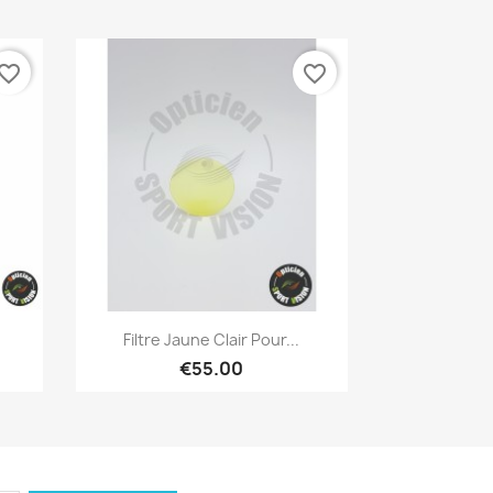
vorite_border
favorite_border
Quick view

Filtre Jaune Clair Pour...
€55.00