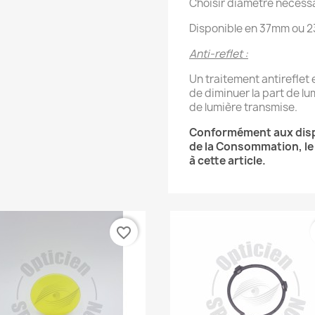
Choisir diamètre nécessa
Disponible en 37mm ou 23
Anti-reflet :
Un traitement antireflet
de diminuer la part de lu
de lumière transmise.
Conformément aux dispos
de la Consommation, le 
à cette article.
favorite_border