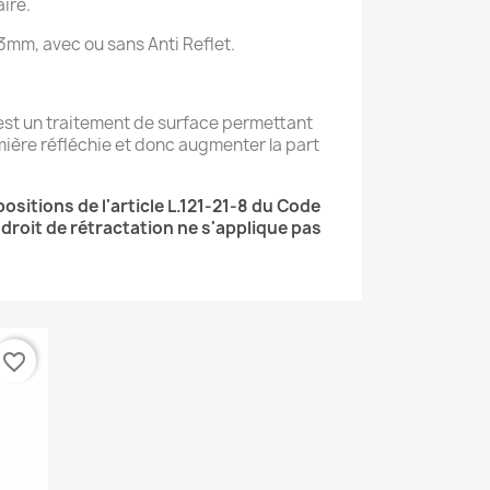
ire.
mm, avec ou sans Anti Reflet.
 est un traitement de surface permettant
mière réfléchie et donc augmenter la part
itions de l'article L.121-21-8 du Code
droit de rétractation ne s'applique pas
favorite_border