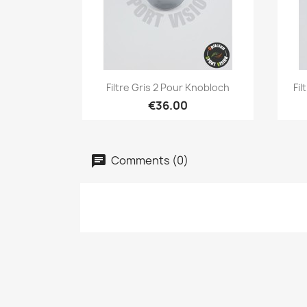
Quick view

Filtre Gris 2 Pour Knobloch
Fi
€36.00
Comments (0)