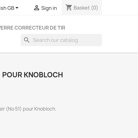
shopping_cart


Basket
(0)
ish GB
Sign in
VERRE CORRECTEUR DE TIR
search
 1 POUR KNOBLOCH
lair (No 51) pour Knobloch.