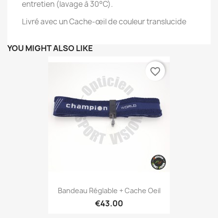
entretien (lavage à 30°C).
Livré avec un Cache-œil de couleur translucide
YOU MIGHT ALSO LIKE
favorite_border
Bandeau Réglable + Cache Oeil
€43.00