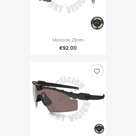
Monocle 23mm
€92.00
favorite_border