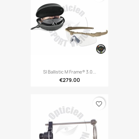
SI Ballistic M Frame® 3.0...
€279.00
favorite_border