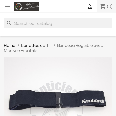
shopping_cart


(0)
search
Home
Lunettes de Tir
Bandeau Réglable avec
Mousse Frontale