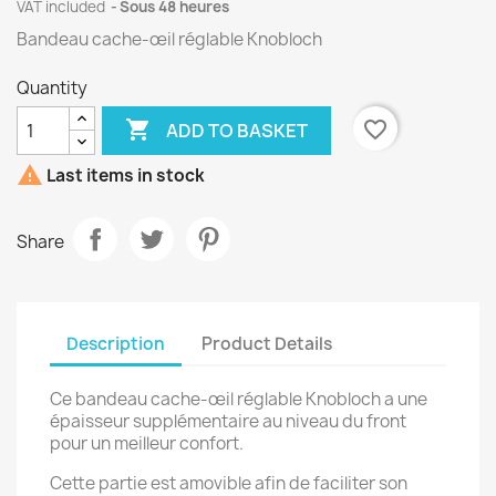
VAT included
Sous 48 heures
Bandeau cache-œil réglable Knobloch
Quantity

favorite_border
ADD TO BASKET

Last items in stock
Share
Description
Product Details
Ce bandeau cache-œil réglable Knobloch a une
épaisseur supplémentaire au niveau du front
pour un meilleur confort.
Cette partie est amovible afin de faciliter son