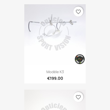
favorite_border
Modèle K3
€199.00
favorite_border