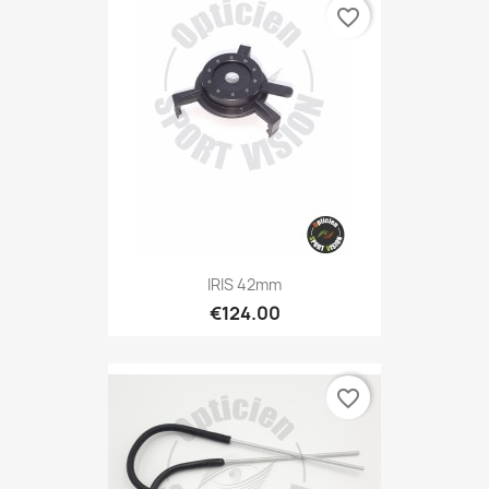
favorite_border
IRIS 42mm
€124.00
favorite_border