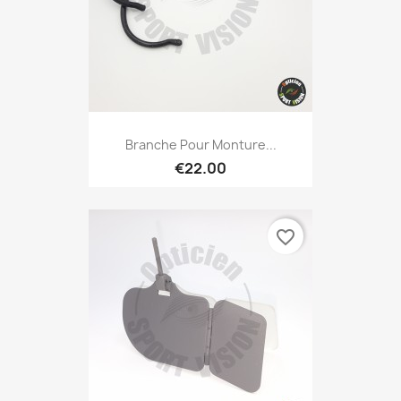
Branche Pour Monture...
€22.00
favorite_border