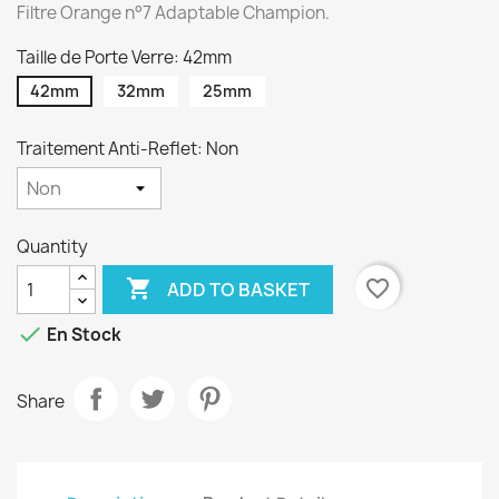
Filtre Orange n°7 Adaptable Champion.
Taille de Porte Verre: 42mm
42mm
32mm
25mm
Traitement Anti-Reflet: Non
Quantity

favorite_border
ADD TO BASKET

En Stock
Share