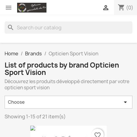
shopping_cart


(0)
search
Home
Brands
Opticien Sport Vision
List of products by brand Opticien
Sport Vision
Découvrez les produits développé directement par votre
opticien sport vision

Choose
Showing 1-15 of 21 item(s)
favorite_border