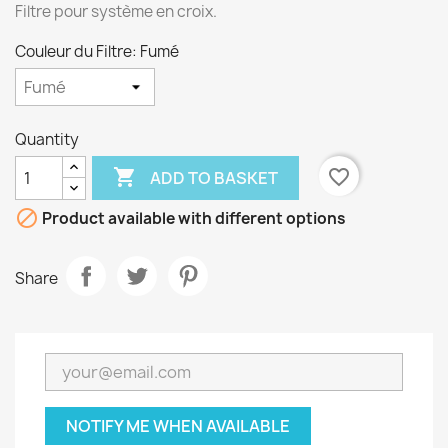
Filtre pour système en croix.
Couleur du Filtre: Fumé
Quantity

favorite_border
ADD TO BASKET

Product available with different options
Share
NOTIFY ME WHEN AVAILABLE