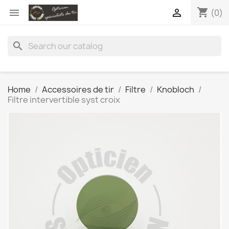
shopping_cart


(0)
search
Home
Accessoires de tir
Filtre
Knobloch
Filtre intervertible syst croix