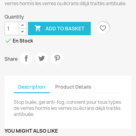
verres hormis les verres ou écrans déjà traités antibuée.
Quantity

favorite_border
ADD TO BASKET

En Stock
Share
Description
Product Details
Stop buée, gel anti-fog, convient pour tous types
de verres hormis les verres ou écrans déjà traités
antibuée.
YOU MIGHT ALSO LIKE