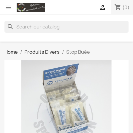
shopping_cart


(0)
search
Home
Produits Divers
Stop Buée