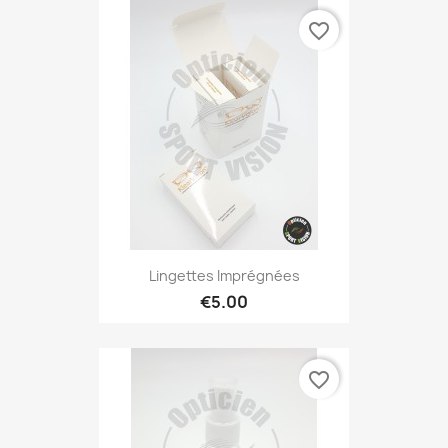
favorite_border
Lingettes Imprégnées
€5.00
favorite_border